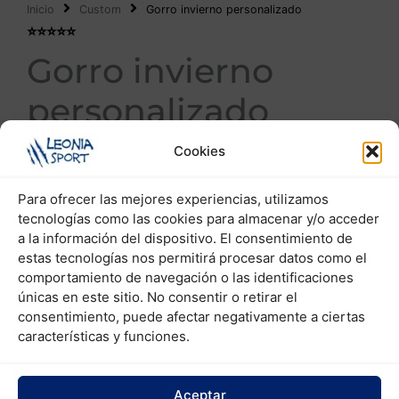
Inicio
Custom
Gorro invierno personalizado
⭐️⭐️⭐️⭐️⭐️
Gorro invierno
personalizado
Fabricamos nuestros gorros personalizados en 5
Cookies
modelos distintos, y con diferentes tejidos ( lana
acrílica, elastano, jacquard, malla elástica y con
Para ofrecer las mejores experiencias, utilizamos
tecnologías como las cookies para almacenar y/o acceder
pom-pom).
a la información del dispositivo. El consentimiento de
Según la técnica de personalización que requiera
estas tecnologías nos permitirá procesar datos como el
comportamiento de navegación o las identificaciones
(tricotado o bordado), podemos reproducir
únicas en este sitio. No consentir o retirar el
diseños desde 2 hasta 8 colores.
consentimiento, puede afectar negativamente a ciertas
características y funciones.
En su fabricación podemos añadirles una etiqueta
bordada en alta definición con diseño hasta 8
colores (incluida ya en el precio).
Aceptar