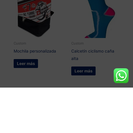
Custom
Custom
Mochila personalizada
Calcetín ciclismo caña
alta
Leer más
Leer más