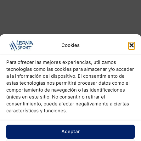
Cookies
Inicio
Soportes Publicitarios
Photocall Pro
⭐️⭐️⭐️⭐️⭐️
Para ofrecer las mejores experiencias, utilizamos
Photocall Pro
tecnologías como las cookies para almacenar y/o acceder
a la información del dispositivo. El consentimiento de
Tamaño: 300 x 229 cms.
estas tecnologías nos permitirá procesar datos como el
Gráfica vistiendo laterales: 364 x 229 cms.
comportamiento de navegación o las identificaciones
únicas en este sitio. No consentir o retirar el
Estructura plegable de aluminio.
consentimiento, puede afectar negativamente a ciertas
Con velcros para fijación de lona o textil.
características y funciones.
Montaje rápido.
Incluye maleta tipo trolley.
Aceptar
Incluye 2 focos de iluminación y rollo de
velcro.