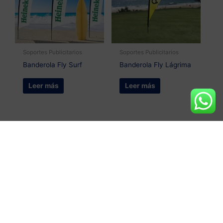
Soportes Publicitarios
Soportes Publicitarios
Banderola Fly Surf
Banderola Fly Lágrima
Leer más
Leer más