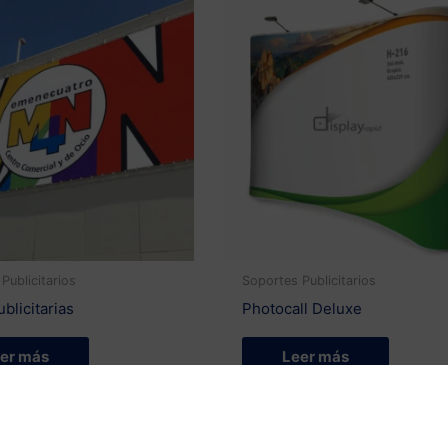
Publicitarios
Soportes Publicitarios
blicitarias
Photocall Deluxe
er más
Leer más