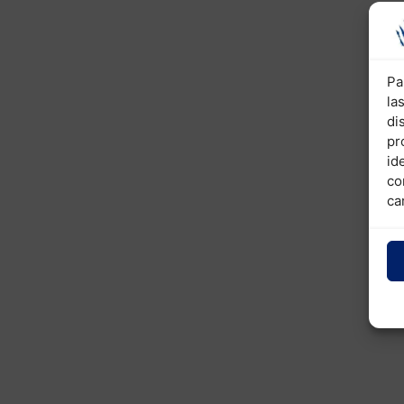
Pa
la
di
pr
id
co
ca