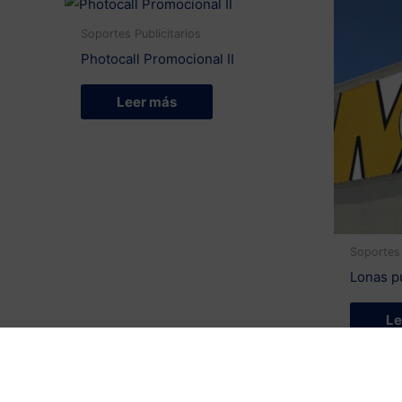
Soportes Publicitarios
Photocall Promocional II
Leer más
Soportes 
Lonas pu
Le