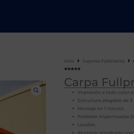
Inicio
Soportes Publicitarios
⭐️⭐️⭐️⭐️⭐️
Carpa Fullpr
Impresión a todo color e
Estructura plegable de 3 
Montaje en 1 minuto.
Poliéster impermeable 2
Lavable.
Aluminio anodizado con 