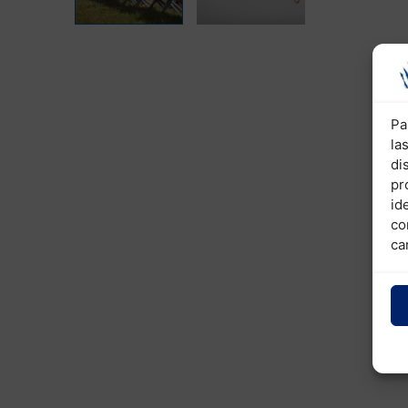
Pa
la
di
pr
id
co
ca