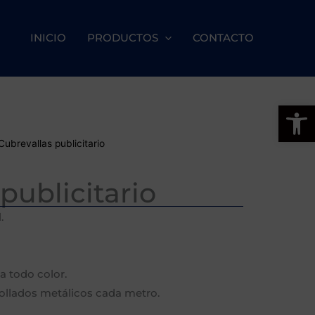
INICIO
PRODUCTOS
CONTACTO
Abrir
Cubrevallas publicitario
publicitario
.
a todo color.
ollados metálicos cada metro.