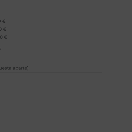
0 €
0 €
0 €
o.
uesta aparte)